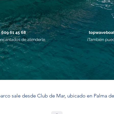
4 609 61 45 68
topwaveboat
ncantados de atenderle.
¡También pued
arco sale desde Club de Mar, ubicado en Palma de