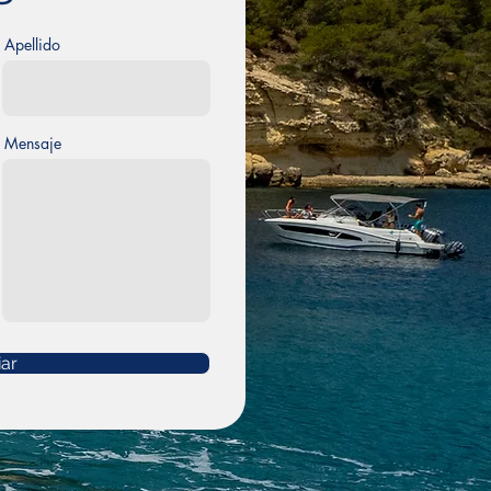
Apellido
Mensaje
iar